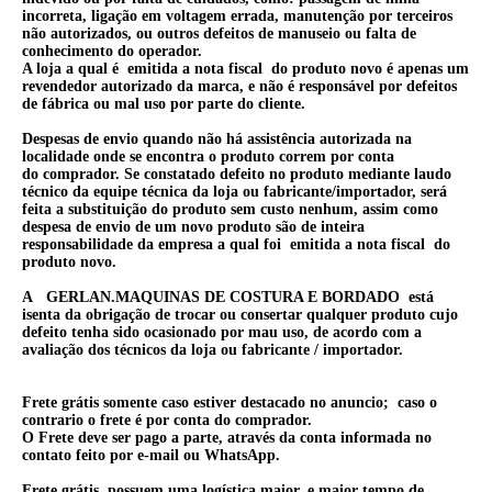
incorreta, ligação em voltagem errada, manutenção por terceiros
não autorizados, ou outros defeitos de manuseio ou falta de
conhecimento do operador.
A loja a qual é emitida a nota fiscal do produto novo é apenas um
revendedor autorizado da marca, e não é responsável por defeitos
de fábrica ou mal uso por parte do cliente.
Despesas de envio quando não há assistência autorizada na
localidade onde se encontra o produto correm por conta
do comprador. Se constatado defeito no produto mediante laudo
técnico da equipe técnica da loja ou fabricante/importador, será
feita a substituição do produto sem custo nenhum, assim como
despesa de envio de um novo produto são de inteira
responsabilidade da empresa a qual foi emitida a nota fiscal do
produto novo.
A GERLAN.MAQUINAS DE COSTURA E BORDADO está
isenta da obrigação de trocar ou consertar qualquer produto cujo
defeito tenha sido ocasionado por mau uso, de acordo com a
avaliação dos técnicos da loja ou fabricante / importador.
Frete grátis somente caso estiver destacado no anuncio; caso o
contrario o frete é por conta do comprador.
O Frete deve ser pago a parte, através da conta informada no
contato feito por e-mail ou WhatsApp.
Frete grátis possuem uma logística maior, e maior tempo de