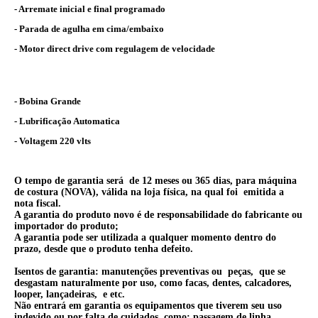
- Arremate inicial e final programado
- Parada de agulha em cima/embaixo
- Motor direct drive com regulagem de velocidade
- Bobina Grande
- Lubrificação Automatica
- Voltagem 220 vlts
O tempo de garantia será de 12 meses ou 365 dias, para máquina
de costura (NOVA), válida na loja física, na qual foi emitida a
nota fiscal.
A garantia do produto novo é de responsabilidade do fabricante ou
importador do produto;
A garantia pode ser utilizada a qualquer momento dentro do
prazo, desde que o produto tenha defeito.
Isentos de garantia: manutenções preventivas ou peças, que se
desgastam naturalmente por uso, como facas, dentes, calcadores,
looper, lançadeiras, e etc.
Não entrará em garantia os equipamentos que tiverem seu uso
indevido ou por falta de cuidados, como: passagem de linha