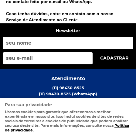
no contato feito por e-mail ou WhatsApp.
Caso tenha dúvidas, entre em contato com o nosso
Serviço de Atendimento ao Cliente.
Newsletter
CADASTRAR
Atendimento
(11)
98430-8525
(11)
98430-8525
(WhatsApp)
De Segunda a Sexta das 08:00h às 17:00h
Para sua privacidade
gerlanmaquinas@gmail.com
Usamos cookies para garantir que oferecemos a melhor
experiência em nosso site. Isso inclui cookies de sites de redes
Endereço
sociais de terceiros e cookies de publicidade que podem analisar
seu uso deste site. Para mais informações, consulte nossa
Política
Rua São Caetano, S/N
-
Luz, São Paulo
-
SP
de privacidade
.
CEP: 01104-001