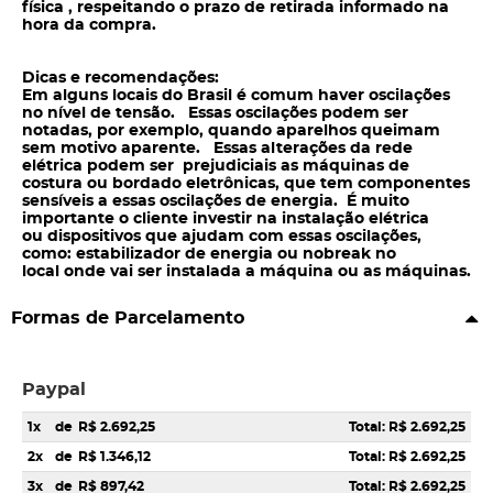
física , respeitando o prazo de retirada informado na
hora da compra.
Dicas e recomendações:
Em alguns locais do Brasil é comum haver oscilações
no nível de tensão. Essas oscilações podem ser
notadas, por exemplo, quando aparelhos queimam
sem motivo aparente. Essas alterações da rede
elétrica podem ser prejudiciais as máquinas de
costura ou bordado eletrônicas, que tem componentes
sensíveis a essas oscilações de energia. É muito
importante o cliente investir na instalação elétrica
ou dispositivos que ajudam com essas oscilações,
como: estabilizador de energia ou nobreak no
local onde vai ser instalada a máquina ou as máquinas.
Formas de Parcelamento
Paypal
1x
de
R$ 2.692,25
Total: R$ 2.692,25
2x
de
R$ 1.346,12
Total: R$ 2.692,25
3x
de
R$ 897,42
Total: R$ 2.692,25