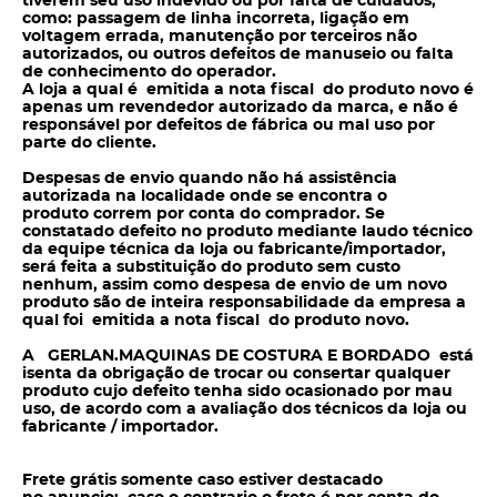
tiverem seu uso indevido ou por falta de cuidados,
como: passagem de linha incorreta, ligação em
voltagem errada, manutenção por terceiros não
autorizados, ou outros defeitos de manuseio ou falta
de conhecimento do operador.
A loja a qual é emitida a nota fiscal do produto novo é
apenas um revendedor autorizado da marca, e não é
responsável por defeitos de fábrica ou mal uso por
parte do cliente.
Despesas de envio quando não há assistência
autorizada na localidade onde se encontra o
produto correm por conta do
comprador. Se
constatado defeito no produto mediante laudo técnico
da equipe técnica da loja ou fabricante/importador,
será feita a substituição do produto sem
custo
nenhum, assim como despesa de envio de um novo
produto são de inteira responsabilidade da empresa a
qual foi emitida a nota fiscal do produto novo.
A GERLAN.MAQUINAS DE COSTURA E BORDADO está
isenta da obrigação de trocar ou consertar qualquer
produto cujo defeito tenha sido ocasionado por mau
uso, de acordo com a avaliação dos técnicos da loja ou
fabricante / importador.
Frete grátis somente caso estiver destacado