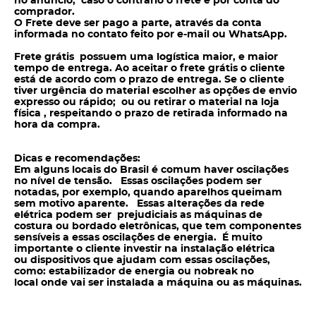
no anuncio; caso o contrario o frete é por conta do
comprador.
O Frete deve ser pago a parte, através da conta
informada no contato feito por e-mail ou WhatsApp.
Frete grátis possuem uma logística maior, e maior
tempo de entrega. Ao aceitar o frete grátis o cliente
está de acordo com o prazo de entrega. Se o cliente
tiver urgência do material escolher as opções de envio
expresso ou rápido; ou ou retirar o material na loja
física , respeitando o prazo de retirada informado na
hora da compra.
Dicas e recomendações:
Em alguns locais do Brasil é comum haver oscilações
no nível de tensão. Essas oscilações podem ser
notadas, por exemplo, quando aparelhos queimam
sem motivo aparente. Essas alterações da rede
elétrica podem ser prejudiciais as máquinas de
costura ou bordado eletrônicas, que tem componentes
sensíveis a essas oscilações de energia. É muito
importante o cliente investir na instalação elétrica
ou dispositivos que ajudam com essas oscilações,
como: estabilizador de energia ou nobreak no
local onde vai ser instalada a máquina ou as máquinas.