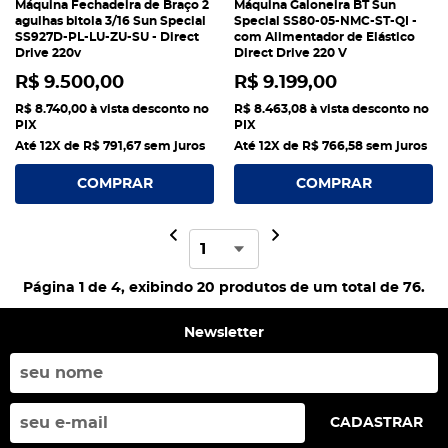
Máquina Fechadeira de Braço 2
Máquina Galoneira BT Sun
agulhas bitola 3/16 Sun Special
Special SS80-05-NMC-ST-QI -
SS927D-PL-LU-ZU-SU - Direct
com Alimentador de Elástico
Drive 220v
Direct Drive 220 V
R$ 9.500,00
R$ 9.199,00
R$ 8.740,00
à vista desconto no
R$ 8.463,08
à vista desconto no
PIX
PIX
Até 12X de
R$ 791,67
sem juros
Até 12X de
R$ 766,58
sem juros
COMPRAR
COMPRAR
Página 1 de 4, exibindo 20 produtos de um total de 76.
Newsletter
CADASTRAR