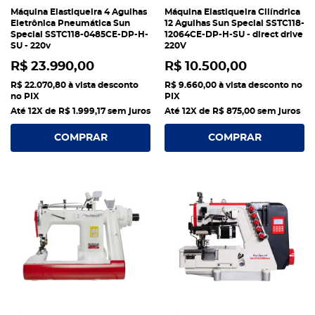
Máquina Elastiqueira 4 Agulhas
Máquina Elastiqueira Cilíndrica
Eletrônica Pneumática Sun
12 Agulhas Sun Special SSTC118-
Special SSTC118-0485CE-DP-H-
12064CE-DP-H-SU - direct drive
SU - 220v
220V
R$ 23.990,00
R$ 10.500,00
R$ 22.070,80
à vista desconto
R$ 9.660,00
à vista desconto no
no PIX
PIX
Até 12X de
R$ 1.999,17
sem juros
Até 12X de
R$ 875,00
sem juros
COMPRAR
COMPRAR