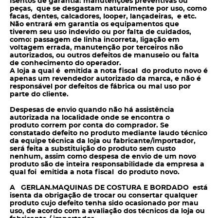
Isentos de garantia: manutenções preventivas ou
peças, que se desgastam naturalmente por uso, como
facas, dentes, calcadores, looper, lançadeiras, e etc.
Não entrará em garantia os equipamentos que
tiverem seu uso indevido ou por falta de cuidados,
como: passagem de linha incorreta, ligação em
voltagem errada, manutenção por terceiros não
autorizados, ou outros defeitos de manuseio ou falta
de conhecimento do operador.
A loja a qual é emitida a nota fiscal do produto novo é
apenas um revendedor autorizado da marca, e não é
responsável por defeitos de fábrica ou mal uso por
parte do cliente.
Despesas de envio quando não há assistência
autorizada na localidade onde se encontra o
produto correm por conta do
comprador. Se
constatado defeito no produto mediante laudo técnico
da equipe técnica da loja ou fabricante/importador,
será feita a substituição do produto sem
custo
nenhum, assim como despesa de envio de um novo
produto são de inteira responsabilidade da empresa a
qual foi emitida a nota fiscal do produto novo.
A GERLAN.MAQUINAS DE COSTURA E BORDADO está
isenta da obrigação de trocar ou consertar qualquer
produto cujo defeito tenha sido ocasionado por mau
uso, de acordo com a avaliação dos técnicos da loja ou