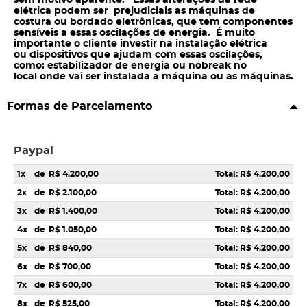
sem motivo aparente. Essas alterações da rede
elétrica podem ser prejudiciais as máquinas de
costura ou bordado eletrônicas, que tem componentes
sensíveis a essas oscilações de energia. É muito
importante o cliente investir na instalação elétrica
ou dispositivos que ajudam com essas oscilações,
como: estabilizador de energia ou nobreak no
local onde vai ser instalada a máquina ou as máquinas.
Formas de Parcelamento
Paypal
1x
de
R$ 4.200,00
Total: R$ 4.200,00
2x
de
R$ 2.100,00
Total: R$ 4.200,00
3x
de
R$ 1.400,00
Total: R$ 4.200,00
4x
de
R$ 1.050,00
Total: R$ 4.200,00
5x
de
R$ 840,00
Total: R$ 4.200,00
6x
de
R$ 700,00
Total: R$ 4.200,00
7x
de
R$ 600,00
Total: R$ 4.200,00
8x
de
R$ 525,00
Total: R$ 4.200,00