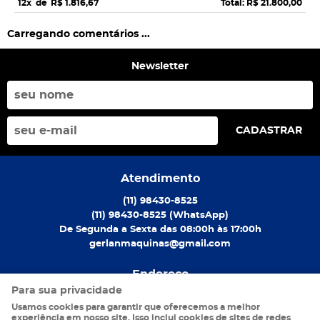
12x
de
R$ 1.816,67
Total: R$ 21.800,00
Carregando comentários ...
Newsletter
CADASTRAR
Atendimento
(11)
98430-8525
(11)
98430-8525
(WhatsApp)
De Segunda a Sexta das 08:00h às 17:00h
gerlanmaquinas@gmail.com
Endereço
Para sua privacidade
Rua São Caetano, S/N
-
Luz, São Paulo
-
SP
Usamos cookies para garantir que oferecemos a melhor
CEP: 01104-001
experiência em nosso site. Isso inclui cookies de sites de redes