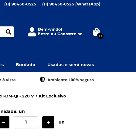
(11)
98430-8525
(11)
98430-8525
(WhatsApp)
Bem-vindo!
Entre
ou
Cadastre-se
0
is
Bordado
Usadas e semi-novas
I-DM-QI - 220 V + Kit Exclusivo
nidade: un
un