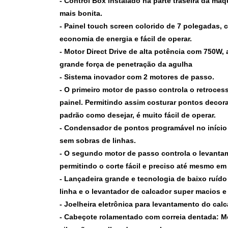
- Control Box instalado na parte traseira da má
mais bonita.
- Painel touch screen colorido de 7 polegadas, c
economia de energia e fácil de operar.
- Motor Direct Drive de alta potência com 750W,
grande força de penetração da agulha
- Sistema inovador com 2 motores de passo.
- O primeiro motor de passo controla o retroce
painel. Permitindo assim costurar pontos decor
padrão como desejar, é muito fácil de operar.
- Condensador de pontos programável no início 
sem sobras de linhas.
- O segundo motor de passo controla o levanta
permitindo o corte fácil e preciso até mesmo em
- Lançadeira grande e tecnologia de baixo ruíd
linha e o levantador de calcador super macios e 
- Joelheira eletrônica para levantamento do cal
- Cabeçote rolamentado com correia dentada: M