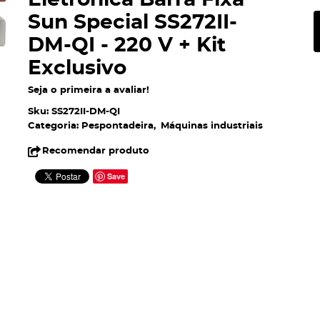
Eletrônica Barra Fixa
Sun Special SS272II-
DM-QI - 220 V + Kit
Exclusivo
Seja o primeira a avaliar!
Sku:
SS272II-DM-QI
Categoria:
Pespontadeira
Máquinas industriais
Recomendar produto
Save