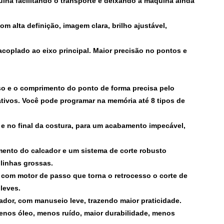
quina facilitando o transporte e deixando a máquina ainda
om alta definição, imagem clara, brilho ajustável,
 acoplado ao eixo principal. Maior precisão no pontos e
sso e o comprimento do ponto de forma precisa pelo
ativos. Você pode programar na memória até 8 tipos de
e no final da costura, para um acabamento impecável,
mento do calcador e um sistema de corte robusto
 linhas grossas.
o com motor de passo que torna o retrocesso o corte de
leves.
cador, com manuseio leve, trazendo maior praticidade.
enos óleo, menos ruído, maior durabilidade, menos