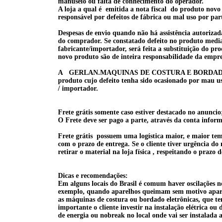
manuseio ou falta de conhecimento do operador.
A loja a qual é emitida a nota fiscal do produto nov
responsável por defeitos de fábrica ou mal uso por par
Despesas de envio quando não há assistência autorizad
do
comprador. Se constatado defeito no produto median
fabricante/importador, será feita a substituição do pr
novo produto são de inteira responsabilidade da empre
A GERLAN.MAQUINAS DE COSTURA E BORDADO está i
produto cujo defeito tenha sido ocasionado por mau us
/ importador.
Frete grátis somente caso estiver destacado no anunci
O Frete deve ser pago a parte, através da conta infor
Frete grátis possuem uma logística maior, e maior tempo
com o prazo de entrega. Se o cliente tiver urgência do
retirar o material na loja física , respeitando o praz
Dicas e recomendações:
Em alguns locais do Brasil é comum haver oscilações n
exemplo, quando aparelhos queimam sem motivo aparen
as máquinas de costura ou bordado eletrônicas, que te
importante o cliente investir na instalação elétrica ou
de energia ou nobreak no local onde vai ser instalada