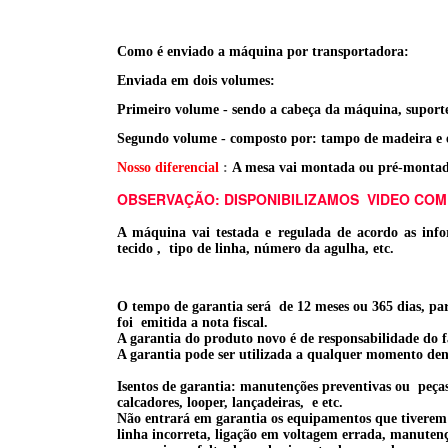
Como é enviado a máquina por transportadora:
Enviada em dois volumes:
Primeiro volume - sendo a cabeça da máquina, suporte d
Segundo volume - composto por: tampo de madeira e e
Nosso diferencial
:
A mesa vai montada ou pré-montada (
OBSERVAÇÃO: DISPONIBILIZAMOS VIDEO COM
A máquina vai testada e regulada de acordo as infor
tecido , tipo de linha, número da agulha, etc.
O tempo de garantia será de 12 meses ou 365 dias, par
foi emitida a nota fiscal.
A garantia do produto novo é de responsabilidade do 
A garantia pode ser utilizada a qualquer momento den
Isentos de garantia: manutenções preventivas ou peça
calcadores, looper, lançadeiras, e etc.
Não entrará em garantia os equipamentos que tiverem 
linha incorreta, ligação em voltagem errada, manutençã