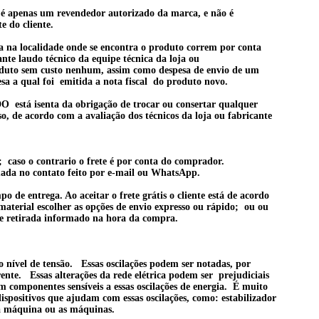
o é apenas um revendedor autorizado da marca, e não é
te do cliente.
a na localidade onde se encontra o produto correm por conta
te laudo técnico da equipe técnica da loja ou
oduto sem
custo nenhum, assim como despesa de envio de um
sa a qual foi emitida a nota fiscal do produto novo.
senta da obrigação de trocar ou consertar qualquer
o, de acordo com a avaliação dos técnicos da loja ou fabricante
o; caso o contrario o frete é por conta do comprador.
mada no contato feito por e-mail ou WhatsApp.
 de entrega. Ao aceitar o frete grátis o cliente está de acordo
 material escolher as opções de envio expresso ou rápido; ou ou
o de retirada informado na hora da compra.
o nível de tensão. Essas oscilações podem ser notadas, por
te. Essas alterações da rede elétrica podem ser prejudiciais
m componentes sensíveis a essas oscilações de energia. É muito
 dispositivos que ajudam com essas oscilações, como: estabilizador
 a máquina ou as máquinas.