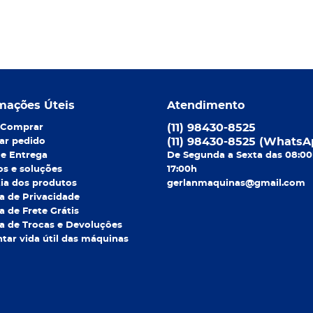
mações Úteis
Atendimento
(11)
98430-8525
Comprar
(11)
98430-8525
(WhatsA
ar pedido
 e Entrega
De Segunda a Sexta das 08:00
os e soluções
17:00h
ia dos produtos
gerlanmaquinas@gmail.com
ca de Privacidade
ca de Frete Grátis
ca de Trocas e Devoluçôes
ar vida útil das máquinas