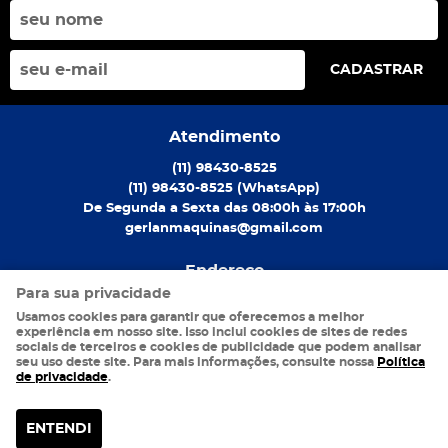
CADASTRAR
Atendimento
(11)
98430-8525
(11)
98430-8525
(WhatsApp)
De Segunda a Sexta das 08:00h às 17:00h
gerlanmaquinas@gmail.com
Endereço
Para sua privacidade
Rua São Caetano, S/N
-
Luz, São Paulo
-
SP
Usamos cookies para garantir que oferecemos a melhor
CEP: 01104-001
experiência em nosso site. Isso inclui cookies de sites de redes
sociais de terceiros e cookies de publicidade que podem analisar
seu uso deste site. Para mais informações, consulte nossa
Política
LOJA VIRTUAL CRIADA POR
de privacidade
.
ENTENDI