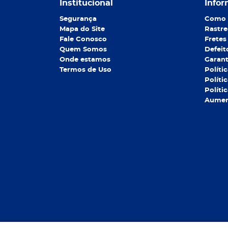
Institucional
Infor
Segurança
Como 
Mapa do Site
Rastre
Fale Conosco
Fretes
Quem Somos
Defeit
Onde estamos
Garant
Termos de Uso
Políti
Políti
Políti
Aument