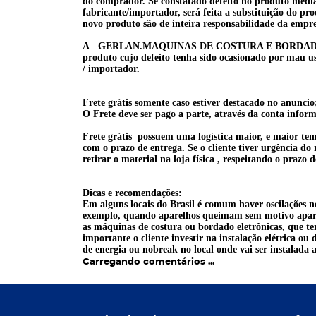
do
comprador. Se constatado defeito no produto median
fabricante/importador, será feita a substituição do pr
novo produto são de inteira responsabilidade da empre
A GERLAN.MAQUINAS DE COSTURA E BORDADO está i
produto cujo defeito tenha sido ocasionado por mau us
/ importador.
Frete grátis somente caso estiver destacado no anunci
O Frete deve ser pago a parte, através da conta infor
Frete grátis possuem uma logística maior, e maior tempo
com o prazo de entrega. Se o cliente tiver urgência do
retirar o material na loja física , respeitando o praz
Dicas e recomendações:
Em alguns locais do Brasil é comum haver oscilações n
exemplo, quando aparelhos queimam sem motivo aparen
as máquinas de costura ou bordado eletrônicas, que te
importante o cliente investir na instalação elétrica ou
de energia ou nobreak no local onde vai ser instalada
Carregando comentários ...