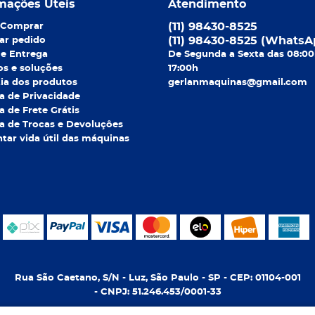
mações Úteis
Atendimento
(11)
98430-8525
Comprar
(11)
98430-8525
(WhatsA
ar pedido
 e Entrega
De Segunda a Sexta das 08:00
os e soluções
17:00h
ia dos produtos
gerlanmaquinas@gmail.com
ca de Privacidade
ca de Frete Grátis
ca de Trocas e Devoluçôes
ar vida útil das máquinas
Rua São Caetano, S/N
-
Luz, São Paulo
-
SP
-
CEP: 01104-001
- CNPJ: 51.246.453/0001-33