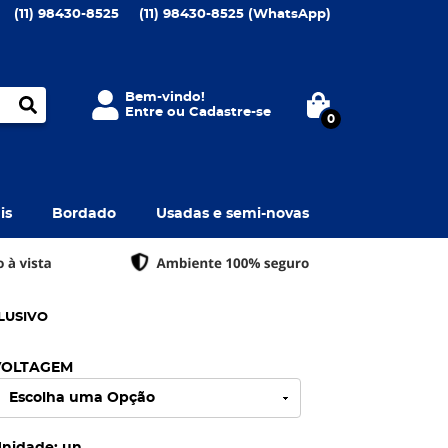
(11)
98430-8525
(11)
98430-8525
(WhatsApp)
Bem-vindo!
Entre
ou
Cadastre-se
0
is
Bordado
Usadas e semi-novas
CLUSIVO
VOLTAGEM