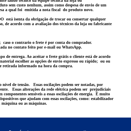
te laudo técnico da equipe técnica da loja ou
oduto sem
custo nenhum, assim como despesa de envio de um
sa a qual foi emitida a nota fiscal do produto novo.
senta da obrigação de trocar ou consertar qualquer
o, de acordo com a avaliação dos técnicos da loja ou fabricante
o; caso o contrario o frete é por conta do comprador.
mada no contato feito por e-mail ou WhatsApp.
 de entrega. Ao aceitar o frete grátis o cliente está de acordo
 material escolher as opções de envio expresso ou rápido; ou ou
o de retirada informado na hora da compra.
o nível de tensão. Essas oscilações podem ser notadas, por
te. Essas alterações da rede elétrica podem ser prejudiciais
m componentes sensíveis a essas oscilações de energia. É muito
 dispositivos que ajudam com essas oscilações, como: estabilizador
 a máquina ou as máquinas.