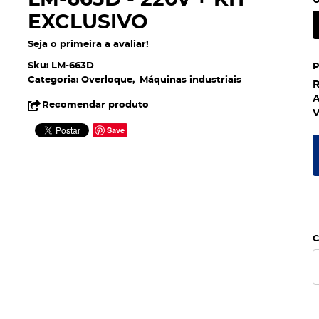
LM-663D - 220v + KIT
U
EXCLUSIVO
Seja o primeira a avaliar!
Sku:
LM-663D
Categoria:
Overloque
Máquinas industriais
R
A
Recomendar produto
V
Save
C