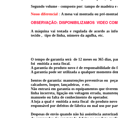
Segundo volume - composto por: tampo de madeira e e
Nosso diferencial
:
A mesa vai montada ou pré-montada (
OBSERVAÇÃO: DISPONIBILIZAMOS VIDEO COM
A máquina vai testada e regulada de acordo as infor
tecido , tipo de linha, número da agulha, etc.
O tempo de garantia será de 12 meses ou 365 dias, par
foi emitida a nota fiscal.
A garantia do produto novo é de responsabilidade do 
A garantia pode ser utilizada a qualquer momento den
Isentos de garantia: manutenções preventivas ou peça
calcadores, looper, lançadeiras, e etc.
Não entrará em garantia os equipamentos que tiverem 
linha incorreta, ligação em voltagem errada, manutençã
manuseio ou falta de conhecimento do operador.
A loja a qual é emitida a nota fiscal do produto nov
responsável por defeitos de fábrica ou mal uso por par
Despesas de envio quando não há assistência autorizad