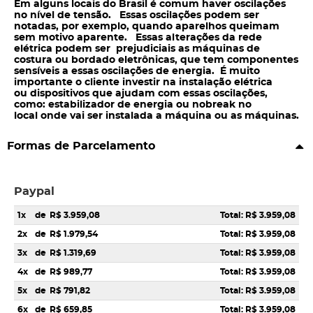
Em alguns locais do Brasil é comum haver oscilações
no nível de tensão. Essas oscilações podem ser
notadas, por exemplo, quando aparelhos queimam
sem motivo aparente. Essas alterações da rede
elétrica podem ser prejudiciais as máquinas de
costura ou bordado eletrônicas, que tem componentes
sensíveis a essas oscilações de energia. É muito
importante o cliente investir na instalação elétrica
ou dispositivos que ajudam com essas oscilações,
como: estabilizador de energia ou nobreak no
local onde vai ser instalada a máquina ou as máquinas.
Formas de Parcelamento
Paypal
1x
de
R$ 3.959,08
Total: R$ 3.959,08
2x
de
R$ 1.979,54
Total: R$ 3.959,08
3x
de
R$ 1.319,69
Total: R$ 3.959,08
4x
de
R$ 989,77
Total: R$ 3.959,08
5x
de
R$ 791,82
Total: R$ 3.959,08
6x
de
R$ 659,85
Total: R$ 3.959,08