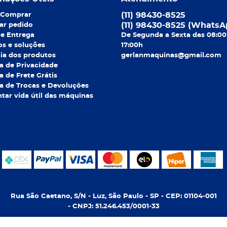
(11)
98430-8525
Comprar
(11)
98430-8525
(WhatsA
ar pedido
 e Entrega
De Segunda a Sexta das 08:00
os e soluções
17:00h
ia dos produtos
gerlanmaquinas@gmail.com
ca de Privacidade
ca de Frete Grátis
ca de Trocas e Devoluçôes
ar vida útil das máquinas
Rua São Caetano, S/N
-
Luz, São Paulo
-
SP
-
CEP: 01104-001
- CNPJ: 51.246.453/0001-33