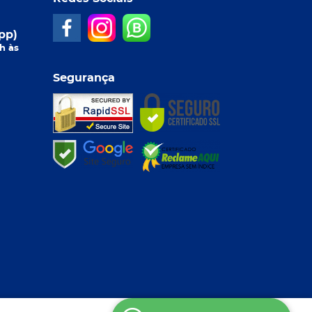
pp)
h às
Segurança