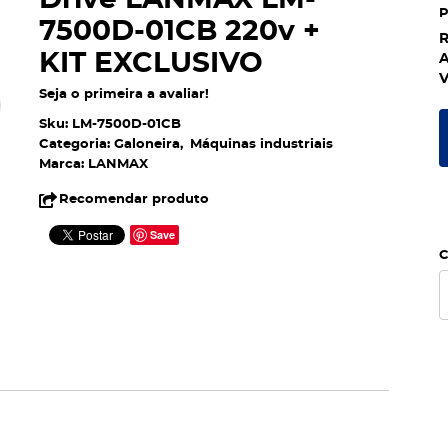
Drive LANMAX LM-
7500D-01CB 220v +
R
KIT EXCLUSIVO
A
V
Seja o primeira a avaliar!
Sku:
LM-7500D-01CB
Categoria:
Galoneira
Máquinas industriais
Marca:
LANMAX
Recomendar produto
Save
C