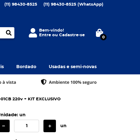
(11)
98430-8525
(11)
98430-8525
(WhatsApp)
Bem-vindo!
Entre
ou
Cadastre-se
0
is
Bordado
Usadas e semi-novas
-01CB 220v + KIT EXCLUSIVO
nidade: un
un