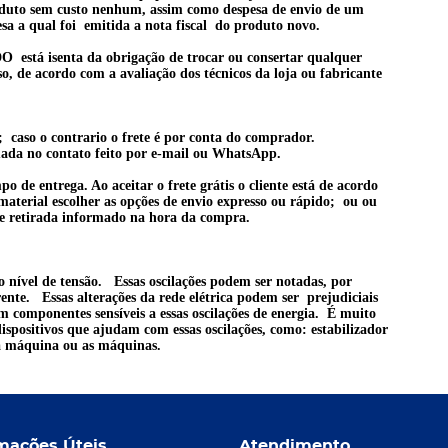
oduto sem
custo nenhum, assim como despesa de envio de um
sa a qual foi emitida a nota fiscal do produto novo.
senta da obrigação de trocar ou consertar qualquer
o, de acordo com a avaliação dos técnicos da loja ou fabricante
o; caso o contrario o frete é por conta do comprador.
mada no contato feito por e-mail ou WhatsApp.
 de entrega. Ao aceitar o frete grátis o cliente está de acordo
 material escolher as opções de envio expresso ou rápido; ou ou
o de retirada informado na hora da compra.
o nível de tensão. Essas oscilações podem ser notadas, por
te. Essas alterações da rede elétrica podem ser prejudiciais
m componentes sensíveis a essas oscilações de energia. É muito
 dispositivos que ajudam com essas oscilações, como: estabilizador
 a máquina ou as máquinas.
mações Úteis
Atendimento