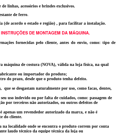
e linhas, acessórios e brindes exclusivos.
stante de ferro
.
de acordo o estado e região) , para facilitar a instalação.
 INSTRUÇÕES DE MONTAGEM DA MÁQUINA.
mações fornecidas pelo cliente, antes do envio, como: tipo de
a máquina de costura (NOVA), válida na loja física, na qual
fabricante ou importador do produto;
tro do prazo, desde que o produto tenha defeito.
s, que se desgastam naturalmente por uso, como facas, dentes,
seu uso indevido ou por falta de cuidados, como: passagem de
o por terceiros não autorizados, ou outros defeitos de
o é apenas um revendedor autorizado da marca, e não é
te do cliente.
a na localidade onde se encontra o produto correm por conta
te laudo técnico da equipe técnica da loja ou