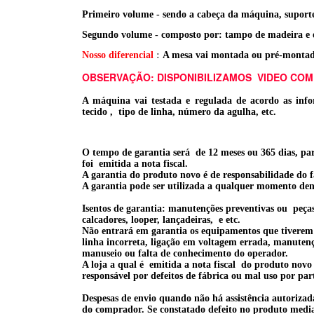
Primeiro volume - sendo a cabeça da máquina, suporte d
Segundo volume - composto por: tampo de madeira e e
Nosso diferencial
:
A mesa vai montada ou pré-montada (
OBSERVAÇÃO: DISPONIBILIZAMOS VIDEO COM
A máquina vai testada e regulada de acordo as infor
tecido , tipo de linha, número da agulha, etc.
O tempo de garantia será de 12 meses ou 365 dias, par
foi emitida a nota fiscal.
A garantia do produto novo é de responsabilidade do 
A garantia pode ser utilizada a qualquer momento den
Isentos de garantia: manutenções preventivas ou peça
calcadores, looper, lançadeiras, e etc.
Não entrará em garantia os equipamentos que tiverem 
linha incorreta, ligação em voltagem errada, manutençã
manuseio ou falta de conhecimento do operador.
A loja a qual é emitida a nota fiscal do produto nov
responsável por defeitos de fábrica ou mal uso por par
Despesas de envio quando não há assistência autorizad
do
comprador. Se constatado defeito no produto median