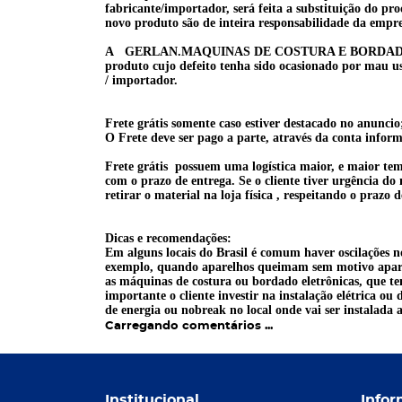
fabricante/importador, será feita a substituição do pr
novo produto são de inteira responsabilidade da empre
A GERLAN.MAQUINAS DE COSTURA E BORDADO está i
produto cujo defeito tenha sido ocasionado por mau us
/ importador.
Frete grátis somente caso estiver destacado no anunci
O Frete deve ser pago a parte, através da conta infor
Frete grátis possuem uma logística maior, e maior tempo
com o prazo de entrega. Se o cliente tiver urgência do
retirar o material na loja física , respeitando o praz
Dicas e recomendações:
Em alguns locais do Brasil é comum haver oscilações n
exemplo, quando aparelhos queimam sem motivo aparen
as máquinas de costura ou bordado eletrônicas, que te
importante o cliente investir na instalação elétrica ou
de energia ou nobreak no local onde vai ser instalada
Carregando comentários ...
Institucional
Infor